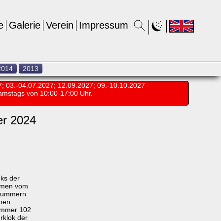
e
Galerie
Verein
Impressum
2014
2013
7; 03.-04.07.2027; 12.09.2027; 09.-10.10.2027
amstags von 10:00-17:00 Uhr.
er 2024
ks der
mmen vom
e Nummern
chen
Nummer 102
erklok der