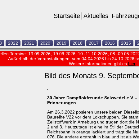
Startseite
Aktuelles
Fahrzeug
3
2022
2021
2020
2019
2018
2017
2016
2015
ellen Termine: 13.09.2026; 19.09.2026; 10.-11.10.2026; 08.-09.05.202
Außerhalb der Veranstaltungen:
vom 04.04.2026 bis 24.10.2026 s
Weitere Informationen gibt es
hier
.
Bild des Monats 9. Septemb
30 Jahre Dampflokfreunde Salzwedel e.V. -
Erinnerungen
Am 26.3.2022 posieren unsere beiden Diesello
Baureihe V22 vor dem Lokschuppen. Sie sta
Zellstoffwerk in Arneburg und trugen dort di
2 und 3. Heutzutage ist eine im Stil der Deuts
Reichsbahn in orange lackiert und trägt die 
076. Die andere erstrahlt in blau und ist als W