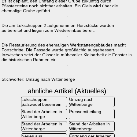
Es ist geplant, den Umfang dieser Grube zukünftig durch
Pflastersteine noch sichtbar erhalten. Ein Gleis wird über die
ehemalige Grube geführt.
Die am Lokschuppen 2 aufgenommen Herzstücke wurden
aufbereitet und liegen zum Wiedereinbau bereit.
Die Restaurierung des ehemaligen Werkstättengebäudes macht
Fortschritte. Die Fassade wurde großflächig ausgebessert.
Inzwischen setzt der Glaser in mühevoller Kleinarbeit die Fenster in
die historischen Rahmen ein.
Stichwörter:
Umzug nach Wittenberge
ähnliche Artikel (Aktuelles):
Lokschuppen
Umzug nach
Salzwedel besenrein
Wittenberge
Stand der Arbeiten in
Pressemitteilung
Wittenberge
Stand der Arbeiten in
Stand der Arbeiten in
Wittenberge
Wittenberge
Neues aus
Fortgang der Arbeiten