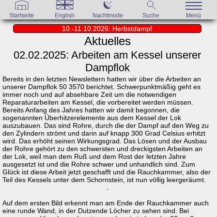
Startseite
English
Nachtmode
Suche
Menü
10.-11.10.2026: Herbstdampf
Aktuelles
02.02.2025: Arbeiten am Kessel unserer
Dampflok
Bereits in den letzten Newslettern hatten wir über die Arbeiten an
unserer Dampflok 50 3570 berichtet. Schwerpunktmäßig geht es
immer noch und auf absehbare Zeit um die notwendigen
Reparaturarbeiten am Kessel, die vorbereitet werden müssen.
Bereits Anfang des Jahres hatten wir damit begonnen, die
sogenannten Überhitzerelemente aus dem Kessel der Lok
auszubauen. Das sind Rohre, durch die der Dampf auf den Weg zu
den Zylindern strömt und darin auf knapp 300 Grad Celsius erhitzt
wird. Das erhöht seinen Wirkungsgrad. Das Lösen und der Ausbau
der Rohre gehört zu den schwersten und dreckigsten Arbeiten an
der Lok, weil man dem Ruß und dem Rost der letzten Jahre
ausgesetzt ist und die Rohre schwer und unhandlich sind. Zum
Glück ist diese Arbeit jetzt geschafft und die Rauchkammer, also der
Teil des Kessels unter dem Schornstein, ist nun völlig leergeräumt.
Auf dem ersten Bild erkennt man am Ende der Rauchkammer auch
eine runde Wand, in der Dutzende Löcher zu sehen sind. Bei