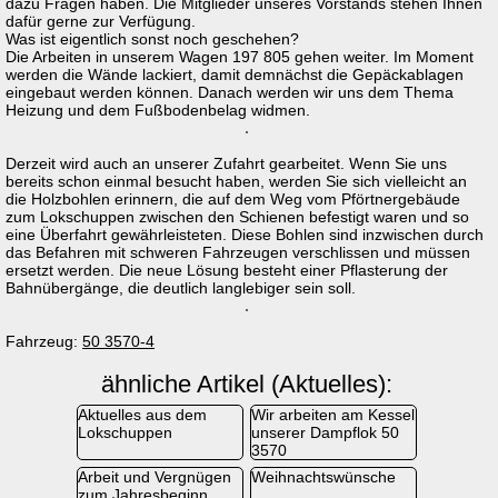
dazu Fragen haben. Die Mitglieder unseres Vorstands stehen Ihnen
dafür gerne zur Verfügung.
Was ist eigentlich sonst noch geschehen?
Die Arbeiten in unserem Wagen 197 805 gehen weiter. Im Moment
werden die Wände lackiert, damit demnächst die Gepäckablagen
eingebaut werden können. Danach werden wir uns dem Thema
Heizung und dem Fußbodenbelag widmen.
Derzeit wird auch an unserer Zufahrt gearbeitet. Wenn Sie uns
bereits schon einmal besucht haben, werden Sie sich vielleicht an
die Holzbohlen erinnern, die auf dem Weg vom Pförtnergebäude
zum Lokschuppen zwischen den Schienen befestigt waren und so
eine Überfahrt gewährleisteten. Diese Bohlen sind inzwischen durch
das Befahren mit schweren Fahrzeugen verschlissen und müssen
ersetzt werden. Die neue Lösung besteht einer Pflasterung der
Bahnübergänge, die deutlich langlebiger sein soll.
Fahrzeug:
50 3570-4
ähnliche Artikel (Aktuelles):
Aktuelles aus dem
Wir arbeiten am Kessel
Lokschuppen
unserer Dampflok 50
3570
Arbeit und Vergnügen
Weihnachtswünsche
zum Jahresbeginn