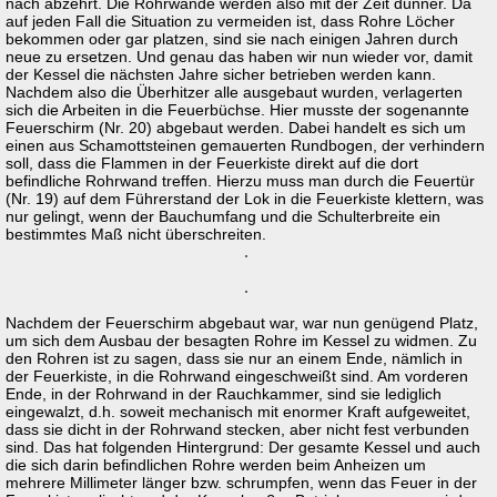
nach abzehrt. Die Rohrwände werden also mit der Zeit dünner. Da
auf jeden Fall die Situation zu vermeiden ist, dass Rohre Löcher
bekommen oder gar platzen, sind sie nach einigen Jahren durch
neue zu ersetzen. Und genau das haben wir nun wieder vor, damit
der Kessel die nächsten Jahre sicher betrieben werden kann.
Nachdem also die Überhitzer alle ausgebaut wurden, verlagerten
sich die Arbeiten in die Feuerbüchse. Hier musste der sogenannte
Feuerschirm (Nr. 20) abgebaut werden. Dabei handelt es sich um
einen aus Schamottsteinen gemauerten Rundbogen, der verhindern
soll, dass die Flammen in der Feuerkiste direkt auf die dort
befindliche Rohrwand treffen. Hierzu muss man durch die Feuertür
(Nr. 19) auf dem Führerstand der Lok in die Feuerkiste klettern, was
nur gelingt, wenn der Bauchumfang und die Schulterbreite ein
bestimmtes Maß nicht überschreiten.
Nachdem der Feuerschirm abgebaut war, war nun genügend Platz,
um sich dem Ausbau der besagten Rohre im Kessel zu widmen. Zu
den Rohren ist zu sagen, dass sie nur an einem Ende, nämlich in
der Feuerkiste, in die Rohrwand eingeschweißt sind. Am vorderen
Ende, in der Rohrwand in der Rauchkammer, sind sie lediglich
eingewalzt, d.h. soweit mechanisch mit enormer Kraft aufgeweitet,
dass sie dicht in der Rohrwand stecken, aber nicht fest verbunden
sind. Das hat folgenden Hintergrund: Der gesamte Kessel und auch
die sich darin befindlichen Rohre werden beim Anheizen um
mehrere Millimeter länger bzw. schrumpfen, wenn das Feuer in der