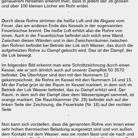
genauerem Hinsehen erkennt man, dass in jedem der 38 großen
und über 100 kleinen Löcher ein Rohr endet.
Durch diese Rohre strömen die heiße Luft und die Abgase vom
Feuer, das am anderen Ende des Kessels in der sogenannten
Feuerbüchse brennt. Die heiße Luft erhitzt also die Rohre von
innen. Auch in der Feuerbüchse befindet sich solch eine Wand.
Zwischen diesen Wänden und in den Zwischenräumen zwischen
den Rohren befindet bei Betrieb der Lok sich Wasser, das durch die
aufgeheizten Rohre zu Dampf gekocht wird. Das ist der Dampf, der
die Lok bewegt.
Im folgenden Bild erkennt man eine Schnittzeichnung durch einen
Kessel, wie er sich ähnlich auch auf unserer Dampflok 50 3570
befindet. Die Überhitzer sind dort mit den Nummern 12
gekennzeichnet, die Rohre im Kessel mit den Nummern 14 und 15.
Mit der Farbe grün ist der Raum im Kessel markiert, in dem sich im
Betrieb der Lok Wasser befindet, das zu Dampf erhitzt wird. Der
Raum, in dem sich der Dampf über dem Wasserspiegel sammelt, ist
orange markiert. Die Rauchkammer (Nr. 28) befindet sich auf der
linken Seite der Zeichnung, die Feuerkiste (Nr. 16) auf der rechten
Seite
Nun kann sich vorstellen, dass die genannten Rohre von innen einer
sehr hohen thermischen Belastung ausgesetzt sind und von außen
dem Kontakt mit dem Wasser, was sie rosten lässt und sie nach und