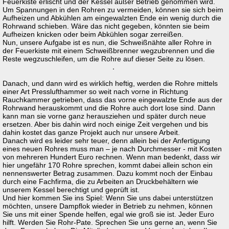
Feuerkiste erlischt und der Kessel außer Betrieb genommen wird.
Um Spannungen in den Rohren zu vermeiden, können sie sich beim
Aufheizen und Abkühlen am eingewalzten Ende ein wenig durch die
Rohrwand schieben. Wäre das nicht gegeben, könnten sie beim
Aufheizen knicken oder beim Abkühlen sogar zerreißen.
Nun, unsere Aufgabe ist es nun, die Schweißnähte aller Rohre in
der Feuerkiste mit einem Schweißbrenner wegzubrennen und die
Reste wegzuschleifen, um die Rohre auf dieser Seite zu lösen.
Danach, und dann wird es wirklich heftig, werden die Rohre mittels
einer Art Presslufthammer so weit nach vorne in Richtung
Rauchkammer getrieben, dass das vorne eingewalzte Ende aus der
Rohrwand herauskommt und die Rohre auch dort lose sind. Dann
kann man sie vorne ganz herausziehen und später durch neue
ersetzen. Aber bis dahin wird noch einige Zeit vergehen und bis
dahin kostet das ganze Projekt auch nur unsere Arbeit.
Danach wird es leider sehr teuer, denn allein bei der Anfertigung
eines neuen Rohres muss man – je nach Durchmesser - mit Kosten
von mehreren Hundert Euro rechnen. Wenn man bedenkt, dass wir
hier ungefähr 170 Rohre sprechen, kommt dabei allein schon ein
nennenswerter Betrag zusammen. Dazu kommt noch der Einbau
durch eine Fachfirma, die zu Arbeiten an Druckbehältern wie
unserem Kessel berechtigt und geprüft ist.
Und hier kommen Sie ins Spiel: Wenn Sie uns dabei unterstützen
möchten, unsere Dampflok wieder in Betrieb zu nehmen, können
Sie uns mit einer Spende helfen, egal wie groß sie ist. Jeder Euro
hilft. Werden Sie Rohr-Pate. Sprechen Sie uns gerne an, wenn Sie