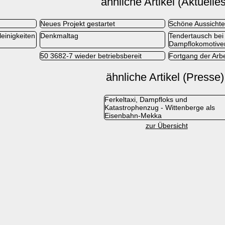
ähnliche Artikel (Aktuelles
Neues Projekt gestartet
Schöne Aussicht
einigkeiten
Denkmaltag
Tendertausch bei
Dampflokomotive
50 3682-7 wieder betriebsbereit
Fortgang der Arb
ähnliche Artikel (Presse)
Ferkeltaxi, Dampfloks und
Katastrophenzug - Wittenberge als
Eisenbahn-Mekka
zur Übersicht