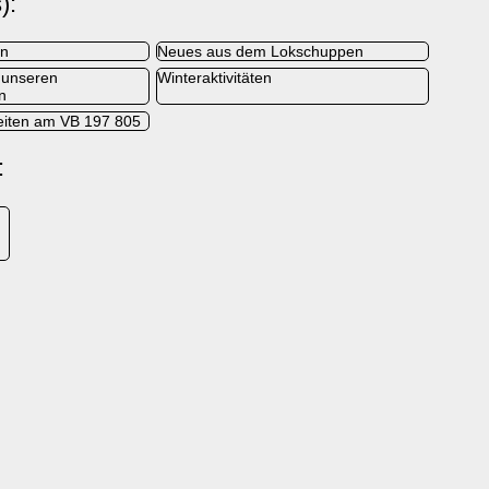
):
en
Neues aus dem Lokschuppen
 unseren
Winteraktivitäten
n
eiten am VB 197 805
: