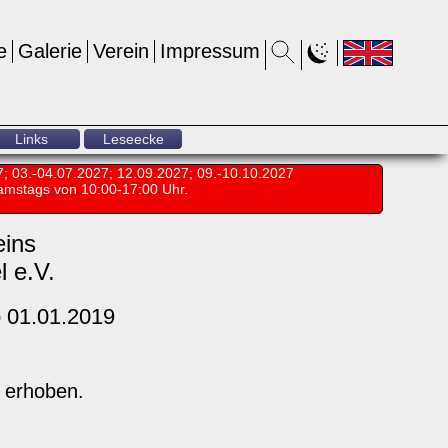
e
Galerie
Verein
Impressum
Links
Leseecke
7; 03.-04.07.2027; 12.09.2027; 09.-10.10.2027
amstags von 10:00-17:00 Uhr.
eins
 e.V.
 01.01.2019
 erhoben.