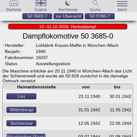
Startseite
English
Nachtmode
Suche
Menü
50 3682-7
zur Übersicht
50 3700-7
10.-11.10.2026: Herbstdampf
Dampflokomotive 50 3685-0
Hersteller:
Lokfabrik Krauss-Maffei in München-Allach
Baujahr:
1940
Fabriknummer:
16037
Status:
Ausstellungsstück
Die Maschine erblickte am 20.11.1940 in München-Allach das Licht
der Schienenwelt und wurde als 50 828 zunächst in die damalige
Ostmark versetzt.
Heimatdienststelle
von
bis
Linz
23.11.1940
30.01.1942
Wittenberge
31.01.1942
11.05.1942
Sochaczow
12.05.1942
22.06.1944
Neunkirchen (Saar)
03.07.1944
01.08.1944