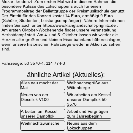
Mozart kredenzt. Zum ersten Mal wird in diesem Rahmen die
besondere Kulisse des Lokschuppens auch für einen
Programmbeitrag der Ballettgruppe der Kreismusikschule genutzt.
Der Eintritt für das Konzert kostet 14 Euro, ermäßigt 9 Euro
(Schüler, Studenten, Leistungsempfänger). Nähere Informationen
finden Sie auch unter
https://www.klanglandschaft-prignitz.de
.
Am ersten Oktober-Wochenende findet unsere Veranstaltung
Herbstdampf statt. Am 4. und 5. Oktober lassen wir wieder die
Herzen aller großen und kleinen Eisenbahnfans höherschlagen,
wenn unsere historischen Fahrzeuge wieder in Aktion zu sehen
sind.
Fahrzeuge:
50 3570-4
,
114 774-3
ähnliche Artikel (Aktuelles):
Alles neu macht der
Weihnachtsgrüße aus
Mai
Wittenberge
Neues von der
Wir arbeiten am Kessel
Diesellok V100
unserer Dampflok 50
3570
Arbeiten am Kessel
Arbeit und Vergnügen
unserer Dampflok
zum Jahresbeginn
Weihnachtswünsche
Neues aus dem
Lokschuppen