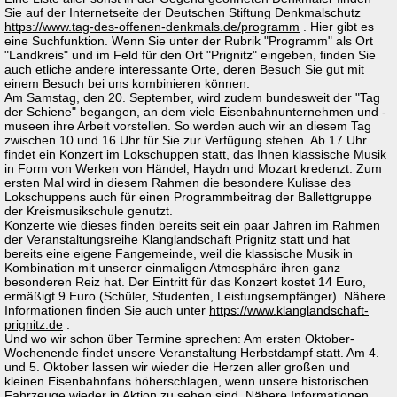
Sie auf der Internetseite der Deutschen Stiftung Denkmalschutz
https://www.tag-des-offenen-denkmals.de/programm
. Hier gibt es
eine Suchfunktion. Wenn Sie unter der Rubrik "Programm" als Ort
"Landkreis" und im Feld für den Ort "Prignitz" eingeben, finden Sie
auch etliche andere interessante Orte, deren Besuch Sie gut mit
einem Besuch bei uns kombinieren können.
Am Samstag, den 20. September, wird zudem bundesweit der "Tag
der Schiene" begangen, an dem viele Eisenbahnunternehmen und -
museen ihre Arbeit vorstellen. So werden auch wir an diesem Tag
zwischen 10 und 16 Uhr für Sie zur Verfügung stehen. Ab 17 Uhr
findet ein Konzert im Lokschuppen statt, das Ihnen klassische Musik
in Form von Werken von Händel, Haydn und Mozart kredenzt. Zum
ersten Mal wird in diesem Rahmen die besondere Kulisse des
Lokschuppens auch für einen Programmbeitrag der Ballettgruppe
der Kreismusikschule genutzt.
Konzerte wie dieses finden bereits seit ein paar Jahren im Rahmen
der Veranstaltungsreihe Klanglandschaft Prignitz statt und hat
bereits eine eigene Fangemeinde, weil die klassische Musik in
Kombination mit unserer einmaligen Atmosphäre ihren ganz
besonderen Reiz hat. Der Eintritt für das Konzert kostet 14 Euro,
ermäßigt 9 Euro (Schüler, Studenten, Leistungsempfänger). Nähere
Informationen finden Sie auch unter
https://www.klanglandschaft-
prignitz.de
.
Und wo wir schon über Termine sprechen: Am ersten Oktober-
Wochenende findet unsere Veranstaltung Herbstdampf statt. Am 4.
und 5. Oktober lassen wir wieder die Herzen aller großen und
kleinen Eisenbahnfans höherschlagen, wenn unsere historischen
Fahrzeuge wieder in Aktion zu sehen sind. Nähere Informationen