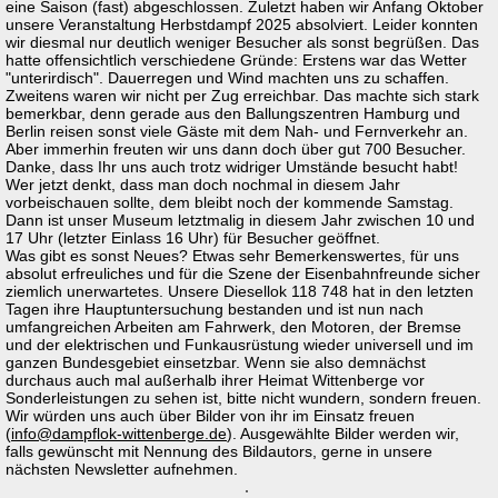
eine Saison (fast) abgeschlossen. Zuletzt haben wir Anfang Oktober
unsere Veranstaltung Herbstdampf 2025 absolviert. Leider konnten
wir diesmal nur deutlich weniger Besucher als sonst begrüßen. Das
hatte offensichtlich verschiedene Gründe: Erstens war das Wetter
"unterirdisch". Dauerregen und Wind machten uns zu schaffen.
Zweitens waren wir nicht per Zug erreichbar. Das machte sich stark
bemerkbar, denn gerade aus den Ballungszentren Hamburg und
Berlin reisen sonst viele Gäste mit dem Nah- und Fernverkehr an.
Aber immerhin freuten wir uns dann doch über gut 700 Besucher.
Danke, dass Ihr uns auch trotz widriger Umstände besucht habt!
Wer jetzt denkt, dass man doch nochmal in diesem Jahr
vorbeischauen sollte, dem bleibt noch der kommende Samstag.
Dann ist unser Museum letztmalig in diesem Jahr zwischen 10 und
17 Uhr (letzter Einlass 16 Uhr) für Besucher geöffnet.
Was gibt es sonst Neues? Etwas sehr Bemerkenswertes, für uns
absolut erfreuliches und für die Szene der Eisenbahnfreunde sicher
ziemlich unerwartetes. Unsere Diesellok 118 748 hat in den letzten
Tagen ihre Hauptuntersuchung bestanden und ist nun nach
umfangreichen Arbeiten am Fahrwerk, den Motoren, der Bremse
und der elektrischen und Funkausrüstung wieder universell und im
ganzen Bundesgebiet einsetzbar. Wenn sie also demnächst
durchaus auch mal außerhalb ihrer Heimat Wittenberge vor
Sonderleistungen zu sehen ist, bitte nicht wundern, sondern freuen.
Wir würden uns auch über Bilder von ihr im Einsatz freuen
(
info@dampflok-wittenberge.de
). Ausgewählte Bilder werden wir,
falls gewünscht mit Nennung des Bildautors, gerne in unsere
nächsten Newsletter aufnehmen.