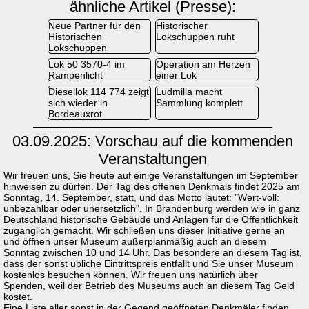
ähnliche Artikel (Presse):
Neue Partner für den
Historischer
Historischen
Lokschuppen ruht
Lokschuppen
Lok 50 3570-4 im
Operation am Herzen
Rampenlicht
einer Lok
Diesellok 114 774 zeigt
Ludmilla macht
sich wieder in
Sammlung komplett
Bordeauxrot
03.09.2025: Vorschau auf die kommenden
Veranstaltungen
Wir freuen uns, Sie heute auf einige Veranstaltungen im September
hinweisen zu dürfen. Der Tag des offenen Denkmals findet 2025 am
Sonntag, 14. September, statt, und das Motto lautet: "Wert-voll:
unbezahlbar oder unersetzlich". In Brandenburg werden wie in ganz
Deutschland historische Gebäude und Anlagen für die Öffentlichkeit
zugänglich gemacht. Wir schließen uns dieser Initiative gerne an
und öffnen unser Museum außerplanmäßig auch an diesem
Sonntag zwischen 10 und 14 Uhr. Das besondere an diesem Tag ist,
dass der sonst übliche Eintrittspreis entfällt und Sie unser Museum
kostenlos besuchen können. Wir freuen uns natürlich über
Spenden, weil der Betrieb des Museums auch an diesem Tag Geld
kostet.
Eine Liste aller sonst in der Gegend geöffneten Denkmäler finden