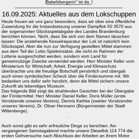
Babelsbergerin" ist da
16.09.2025: Aktuelles aus dem Lokschuppen
Heute freuen wir uns ganz besonders, dass wir über eine öffentliche
Zuwendung für die Instandsetzung unserer Dampflok 50 3570 aus
der sogenannten Glücksspielabgabe des Landes Brandenburg
berichten können. Nicht, dass Sie sich von dem Namen täuschen
lassen: Die anstehende Kesselreparatur der Lok ist natürlich kein
Glücksspiel. Aber die nun zur Verfügung gestellten Mittel stammen
aus dem Teil der Lotto-Spieleinsätze, die nicht im Rahmen der
Lotterie ausgeschüttet werden, sondern vom Land für
gemeinnützige Zwecke verwendet werden. Herr Minister Keller vom
Ministerium für Wirtschaft, Arbeit, Energie und Klimaschutz
überbrachte uns die freudige Botschaft persönlich und übergab
auch einen symbolischen Scheck über die Fördersumme mit. Wir
bedanken uns dafür sehr herzlich, denn die Mittel sichern unsere
Zukunft als lebendiges Museum.
Das folgende Bild zeigt die strahlenden Gesichter bei der Übergabe
der Fördermittel: Herr Minister Daniel Keller, Doris Müller (erste
Vorsitzende unseres Vereins), Dennis Kathke (zweiter Vorsitzender
unseres Vereins), Dr. Oliver Hermann (Bürgermeister der Stadt
Wittenberge).
Auch sonst gibt es sehr erfreuliche Dinge zu berichten. Am
vergangenen Samstagabend machte unsere Diesellok 114 774 die
ersten Gehversuche nach Abschluss der Arbeiten an ihrem Motor