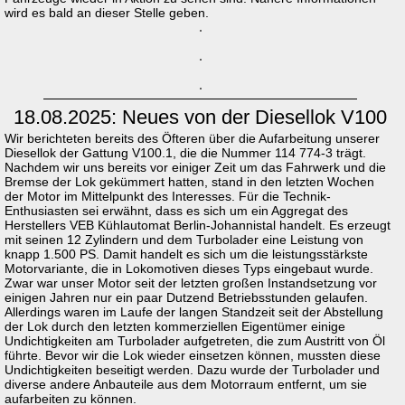
wird es bald an dieser Stelle geben.
18.08.2025: Neues von der Diesellok V100
Wir berichteten bereits des Öfteren über die Aufarbeitung unserer
Diesellok der Gattung V100.1, die die Nummer 114 774-3 trägt.
Nachdem wir uns bereits vor einiger Zeit um das Fahrwerk und die
Bremse der Lok gekümmert hatten, stand in den letzten Wochen
der Motor im Mittelpunkt des Interesses. Für die Technik-
Enthusiasten sei erwähnt, dass es sich um ein Aggregat des
Herstellers VEB Kühlautomat Berlin-Johannistal handelt. Es erzeugt
mit seinen 12 Zylindern und dem Turbolader eine Leistung von
knapp 1.500 PS. Damit handelt es sich um die leistungsstärkste
Motorvariante, die in Lokomotiven dieses Typs eingebaut wurde.
Zwar war unser Motor seit der letzten großen Instandsetzung vor
einigen Jahren nur ein paar Dutzend Betriebsstunden gelaufen.
Allerdings waren im Laufe der langen Standzeit seit der Abstellung
der Lok durch den letzten kommerziellen Eigentümer einige
Undichtigkeiten am Turbolader aufgetreten, die zum Austritt von Öl
führte. Bevor wir die Lok wieder einsetzen können, mussten diese
Undichtigkeiten beseitigt werden. Dazu wurde der Turbolader und
diverse andere Anbauteile aus dem Motorraum entfernt, um sie
aufarbeiten zu können.