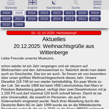
Startseite
English
Nachtmode
Suche
Menü
2026
2025
2024
2023
2022
2021
2020
2019
2018
2017
2016
2015
2014
2013
2012
2011
2010
2009
10.-11.10.2026: Herbstdampf
Aktuelles
20.12.2025: Weihnachtsgrüße aus
Wittenberge
Liebe Freunde unseres Museums,
schon wieder ist ein Jahr vergangen und wir steuern auf
Weihnachten und den Jahreswechsel zu. Natürlich denkt man dabei
auch an Geschenke. Das tun wir auch. So freuen wir uns besonders
über unser größtes Weihnachtsgeschenk dieses Jahr. Unsere
Diesellok 118 748 ist nun wieder betriebsfähig. Ein paar Worte zu
der Lok: Sie wurde 1968 bei beim VEB Lokomotivbau Karl Marx in
Potsdam-Babelsberg gebaut, verfügt über zwei Dieselmotoren mit je
1.200 PS und darf maximal 120 km/h schnell fahren. Damit ist sie
eine Universallok, die sowohl im Personen- als auch im
Güterverkehr eingesetzt wurde. Nach ihrer Abstellung durch die
Deutsche Bahn AG im Jahr 1999 wurde sie an die Mitteldeutsche
Eisenbahn verkauft, die sie in 2020 an die Firma PRESS weitergab.