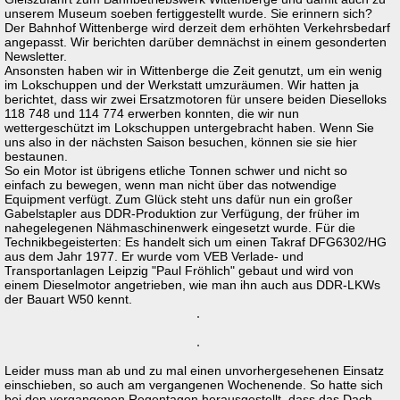
unserem Museum soeben fertiggestellt wurde. Sie erinnern sich?
Der Bahnhof Wittenberge wird derzeit dem erhöhten Verkehrsbedarf
angepasst. Wir berichten darüber demnächst in einem gesonderten
Newsletter.
Ansonsten haben wir in Wittenberge die Zeit genutzt, um ein wenig
im Lokschuppen und der Werkstatt umzuräumen. Wir hatten ja
berichtet, dass wir zwei Ersatzmotoren für unsere beiden Dieselloks
118 748 und 114 774 erwerben konnten, die wir nun
wettergeschützt im Lokschuppen untergebracht haben. Wenn Sie
uns also in der nächsten Saison besuchen, können sie sie hier
bestaunen.
So ein Motor ist übrigens etliche Tonnen schwer und nicht so
einfach zu bewegen, wenn man nicht über das notwendige
Equipment verfügt. Zum Glück steht uns dafür nun ein großer
Gabelstapler aus DDR-Produktion zur Verfügung, der früher im
nahegelegenen Nähmaschinenwerk eingesetzt wurde. Für die
Technikbegeisterten: Es handelt sich um einen Takraf DFG6302/HG
aus dem Jahr 1977. Er wurde vom VEB Verlade- und
Transportanlagen Leipzig "Paul Fröhlich" gebaut und wird von
einem Dieselmotor angetrieben, wie man ihn auch aus DDR-LKWs
der Bauart W50 kennt.
Leider muss man ab und zu mal einen unvorhergesehenen Einsatz
einschieben, so auch am vergangenen Wochenende. So hatte sich
bei den vergangenen Regentagen herausgestellt, dass das Dach