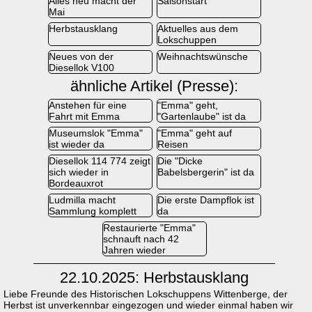
Alles neu macht der
Saisonstart
Mai
Herbstausklang
Aktuelles aus dem
Lokschuppen
Neues von der
Weihnachtswünsche
Diesellok V100
ähnliche Artikel (Presse):
Anstehen für eine
"Emma" geht,
Fahrt mit Emma
"Gartenlaube" ist da
Museumslok "Emma"
"Emma" geht auf
ist wieder da
Reisen
Diesellok 114 774 zeigt
Die "Dicke
sich wieder in
Babelsbergerin" ist da
Bordeauxrot
Ludmilla macht
Die erste Dampflok ist
Sammlung komplett
da
Restaurierte "Emma"
schnauft nach 42
Jahren wieder
22.10.2025: Herbstausklang
Liebe Freunde des Historischen Lokschuppens Wittenberge, der
Herbst ist unverkennbar eingezogen und wieder einmal haben wir