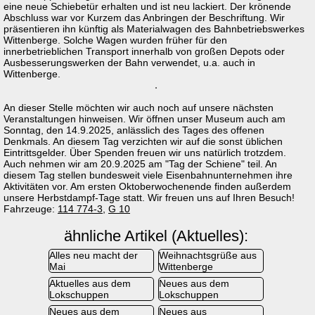
eine neue Schiebetür erhalten und ist neu lackiert. Der krönende
Abschluss war vor Kurzem das Anbringen der Beschriftung. Wir
präsentieren ihn künftig als Materialwagen des Bahnbetriebswerkes
Wittenberge. Solche Wagen wurden früher für den
innerbetrieblichen Transport innerhalb von großen Depots oder
Ausbesserungswerken der Bahn verwendet, u.a. auch in
Wittenberge.
An dieser Stelle möchten wir auch noch auf unsere nächsten
Veranstaltungen hinweisen. Wir öffnen unser Museum auch am
Sonntag, den 14.9.2025, anlässlich des Tages des offenen
Denkmals. An diesem Tag verzichten wir auf die sonst üblichen
Eintrittsgelder. Über Spenden freuen wir uns natürlich trotzdem.
Auch nehmen wir am 20.9.2025 am "Tag der Schiene" teil. An
diesem Tag stellen bundesweit viele Eisenbahnunternehmen ihre
Aktivitäten vor. Am ersten Oktoberwochenende finden außerdem
unsere Herbstdampf-Tage statt. Wir freuen uns auf Ihren Besuch!
Fahrzeuge:
114 774-3
,
G 10
ähnliche Artikel (Aktuelles):
Alles neu macht der
Weihnachtsgrüße aus
Mai
Wittenberge
Aktuelles aus dem
Neues aus dem
Lokschuppen
Lokschuppen
Neues aus dem
Neues aus